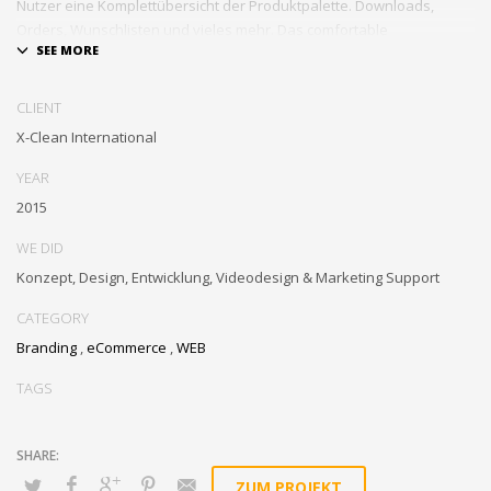
Nutzer eine Komplettübersicht der Produktpalette. Downloads,
Orders, Wunschlisten und vieles mehr. Das comfortable
(CMS)Content Management System ermöglicht es dem Kunden die
Seite aktuell und up-todate zu halten.
CLIENT
X-Clean International
YEAR
2015
WE DID
Konzept, Design, Entwicklung, Videodesign & Marketing Support
CATEGORY
Branding
,
eCommerce
,
WEB
TAGS
ZUM PROJEKT